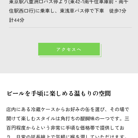
東京駅八重洲口バス停より(東42-1南千住車庫前・南千
住駅西口行)に乗車し、東浅草バス停で下車 徒歩7分
計44分
アクセスへ
ビールを手頃に楽しめる温もりの空間
店内にある冷蔵ケースからお好みの缶を選び、その場で
開けて楽しむスタイルは角打ちの醍醐味の一つです。三
百円程度からという非常に手頃な価格帯で提供してお
り、日常の延長線上で気軽に喉を潤していただけます。