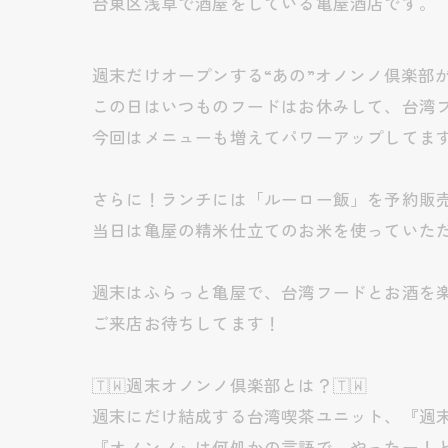
台東区浅草で酒屋をしている亀屋酒店です。
週末だけオープンする“あの”オノンノ倶楽部が
この日はいつものフードはお休みして、台湾フー
今回はメニューも増えてパワーアップしてます
さらに！ランチには「ルーロー飯」を予約販売
当日は亀屋の精米仕立てのお米を使っていただ
週末はふらっと亀屋で、台湾フードとお酒を楽
ご来店お待ちしてます！
🇹🇼週末オノンノ倶楽部とは？🇹🇼
週末にだけ結成する台湾喫茶ユニット、『週
『オノンノ』は何処かの言語で、やったー！