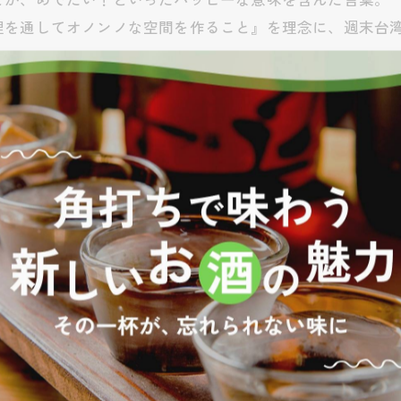
理を通してオノンノな空間を作ること』を理念に、週末台
0LO)
1丁目17番3号
場老人福祉会館西で下車 徒歩1分