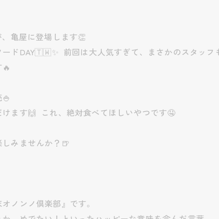
、亀屋に登場します👏
ドDAY🇹🇼✨ 前回は大人気すぎて、まさかのスタッフ
🔥
🍚
けます🙌 これ、絶対食べてほしいやつです🤤
しみませんか？🍺
末オノンノ倶楽部』です。
とか、めでたい！といったハッピーな意味を含んだ言葉。