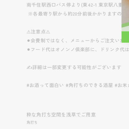
南千住駅西口バス停より(東42-1 東京駅八重
※各最寄り駅から約20分前後かかりますので
⚠️注意点⚠️
⚫︎会費制ではなく、メニューからご注文いた
⚫︎フード代はオノンノ倶楽部に、ドリンク代
✍️詳細は一部変更する可能性がございます
#お酒って面白い #角打ちのできる酒屋 #お米が買
粋な角打ち空間を浅草でご用意
角打ち