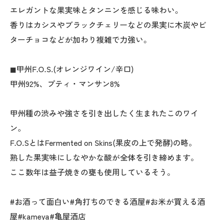
エレガントな果実味とタンニンを感じる味わい。
香りはカシスやブラックチェリーなどの果実に木炭やビ
ターチョコなどが加わり複雑で力強い。
◼︎甲州F.O.S.(オレンジワイン/辛口)
甲州92%、プティ・マンサン8%
甲州種の渋みや強さを引き出したく生まれたこのワイ
ン。
F.O.SとはFermented on Skins(果皮の上で発酵)の略。
熟した果実味にしなやかな酸が全体を引き締めます。
ここ数年は益子焼きの甕も使用しているそう。
#お酒って面白い#角打ちのできる酒屋#お米が買える酒
屋#kameya#亀屋酒店