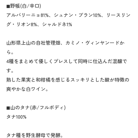
◼︎野帳(白/辛口)
アルバリーニョ81%、シュナン・ブラン10%、リースリン
グ・リオン8%、シャルドネ1%
山形県上山の自社管理畑、カミノ・ヴィンヤンードか
ら。
4種をまとめて優しくプレスして同時に仕込んだ混醸で
す。
熟した果実と和柑橘を感じるスッキリとした酸が特徴の
爽やかな白ワイン。
◼︎山のタナ(赤/フルボディ)
タナ100%
タナ種を野生酵母で発酵。